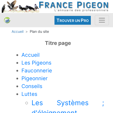
T
P
ROUVER UN
RO
Accueil
Plan du site
Titre page
Accueil
Les Pigeons
Fauconnerie
Pigeonnier
Conseils
Luttes
Les Systèmes ;
d'éloignement