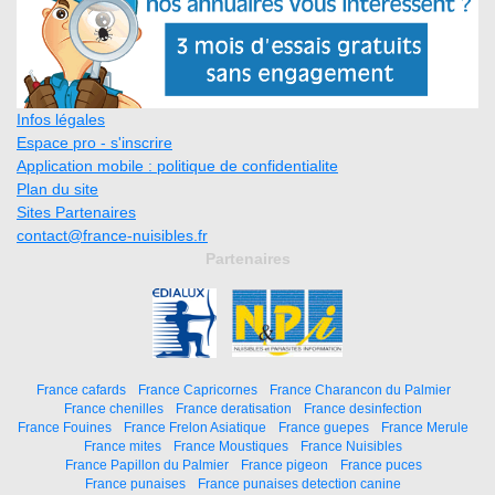
Infos légales
Espace pro - s'inscrire
Application mobile : politique de confidentialite
Plan du site
Sites Partenaires
contact@france-nuisibles.fr
Partenaires
France cafards
France Capricornes
France Charancon du Palmier
France chenilles
France deratisation
France desinfection
France Fouines
France Frelon Asiatique
France guepes
France Merule
France mites
France Moustiques
France Nuisibles
France Papillon du Palmier
France pigeon
France puces
France punaises
France punaises detection canine