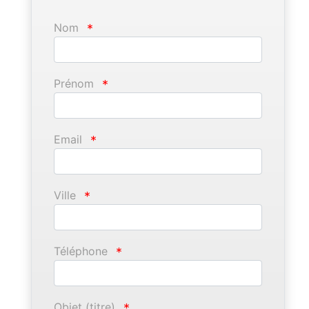
Nom
*
Prénom
*
Email
*
Ville
*
Téléphone
*
Objet (titre)
*