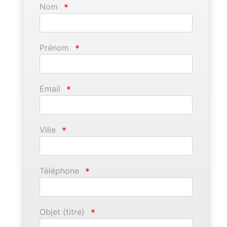
Nom
*
Prénom
*
Email
*
Ville
*
Téléphone
*
Objet (titre)
*