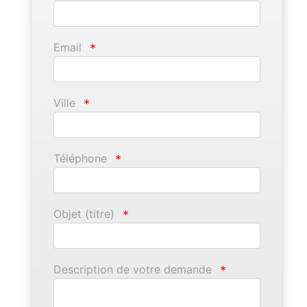
Email
*
Ville
*
Téléphone
*
Objet (titre)
*
Description de votre demande
*