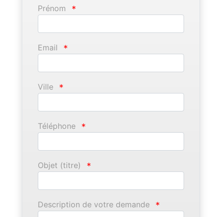
Prénom
*
Email
*
Ville
*
Téléphone
*
Objet (titre)
*
Description de votre demande
*