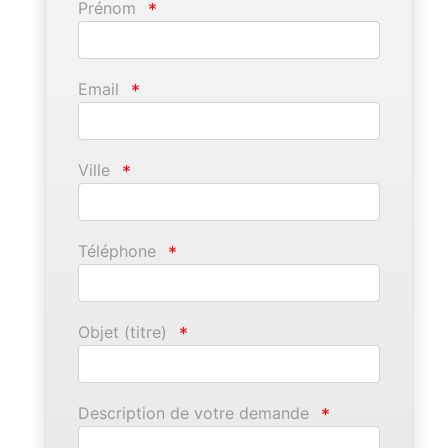
Prénom
*
Email
*
Ville
*
Téléphone
*
Objet (titre)
*
Description de votre demande
*