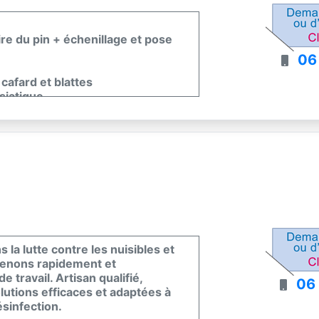
re du pin + échenillage et pose
06
 cafard et blattes
siatique.
lmier et du tigre du platane.
la lutte contre les nuisibles et
rvenons rapidement et
 travail. Artisan qualifié,
06
utions efficaces et adaptées à
ésinfection.