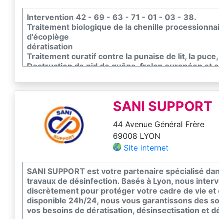
Intervention 42 - 69 - 63 - 71 - 01 - 03 - 38.
Traitement biologique de la chenille processionnai
d'écopiège
dératisation
Traitement curatif contre la punaise de lit, la puce,
Destruction de nid de guêpe, frelon européen et a
Traitement biologique de la pyrale du buis
Traitement par nématode du charançon rouge du pa
Fouine, pigeon
SANI SUPPORT
44 Avenue Général Frère
69008 LYON
Site internet
SANI SUPPORT est votre partenaire spécialisé dans 
travaux de désinfection. Basés à Lyon, nous inte
discrètement pour protéger votre cadre de vie et de
disponible 24h/24, nous vous garantissons des sol
vos besoins de dératisation, désinsectisation et d