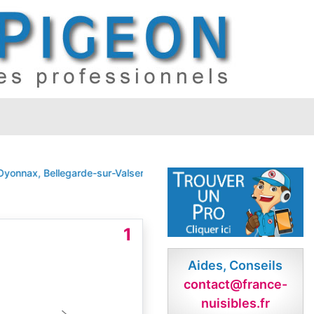
ax, Bellegarde-sur-Valserine, Ambérieu-en-Bugey
AMBERIEU EN BUG
1
Aides, Conseils
contact@france-
nuisibles.fr