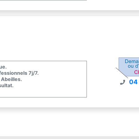
ue.
fessionnels 7j/7.
 Abeilles.
04
ultat.