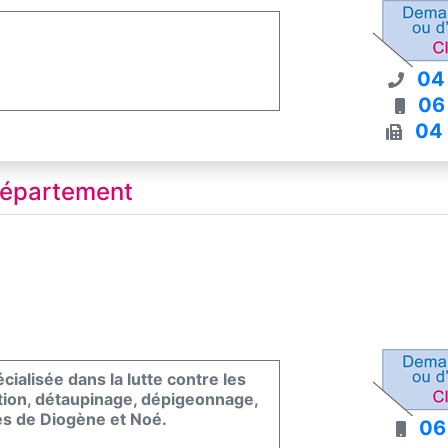
04
06
04
 département
alisée dans la lutte contre les
ection, détaupinage, dépigeonnage,
es de Diogène et Noé.
06