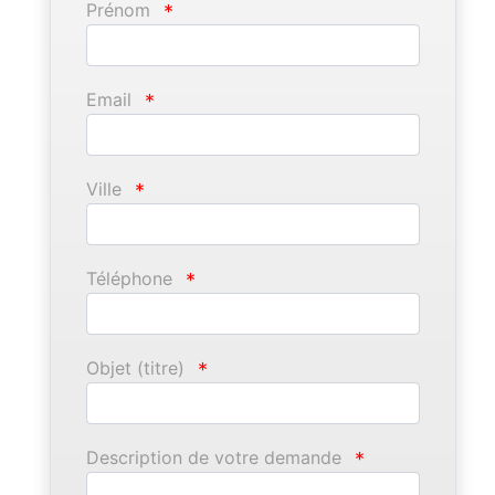
Prénom
*
Email
*
Ville
*
Téléphone
*
Objet (titre)
*
Description de votre demande
*