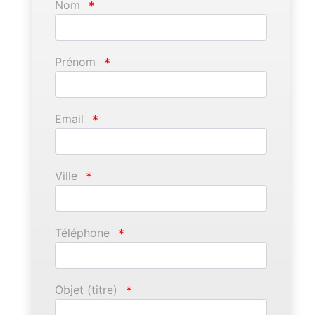
Nom
*
Prénom
*
Email
*
Ville
*
Téléphone
*
Objet (titre)
*