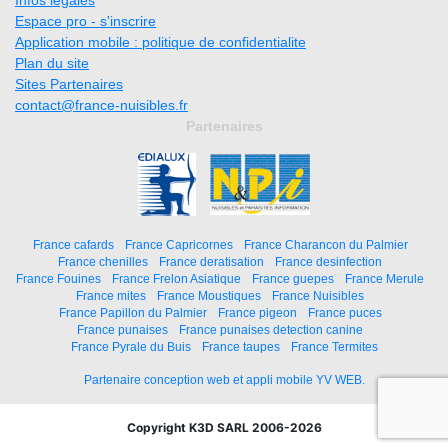
Espace pro - s'inscrire
Application mobile : politique de confidentialite
Plan du site
Sites Partenaires
contact@france-nuisibles.fr
Partenaires
France cafards
France Capricornes
France Charancon du Palmier
France chenilles
France deratisation
France desinfection
France Fouines
France Frelon Asiatique
France guepes
France Merule
France mites
France Moustiques
France Nuisibles
France Papillon du Palmier
France pigeon
France puces
France punaises
France punaises detection canine
France Pyrale du Buis
France taupes
France Termites
Partenaire conception web et appli mobile YV WEB.
Copyright K3D SARL 2006-2026