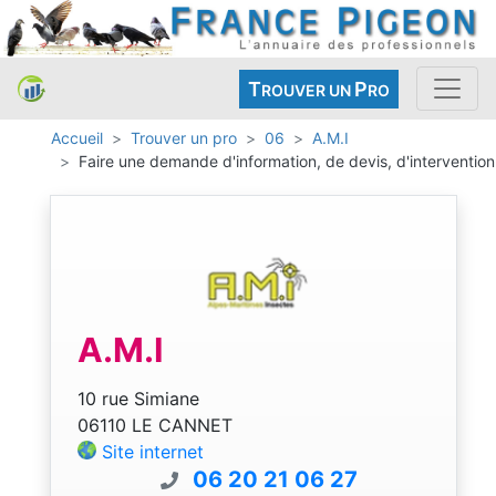
T
P
ROUVER UN
RO
Accueil
Trouver un pro
06
A.M.I
Faire une demande d'information, de devis, d'intervention
A.M.I
10 rue Simiane
06110 LE CANNET
Site internet
06 20 21 06 27