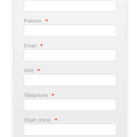
Prénom
*
Email
*
Ville
*
Téléphone
*
Objet (titre)
*