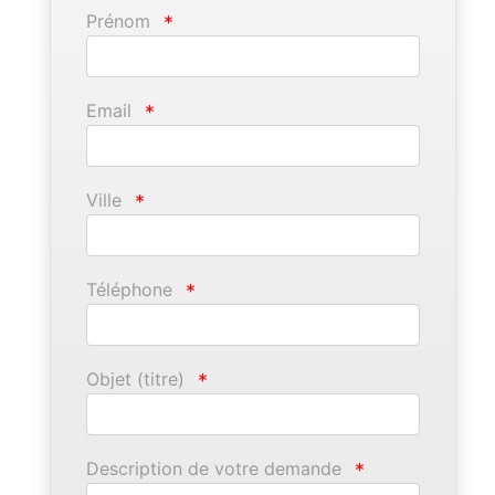
Prénom
*
Email
*
Ville
*
Téléphone
*
Objet (titre)
*
Description de votre demande
*