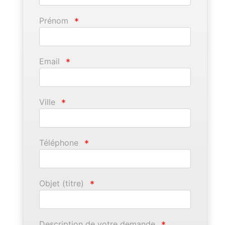
Prénom
*
Email
*
Ville
*
Téléphone
*
Objet (titre)
*
Description de votre demande
*