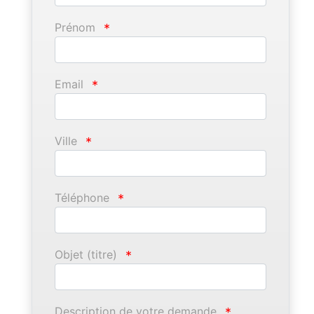
Prénom
*
Email
*
Ville
*
Téléphone
*
Objet (titre)
*
Description de votre demande
*