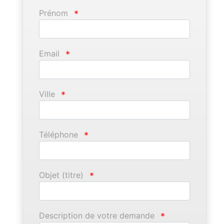
Prénom
*
Email
*
Ville
*
Téléphone
*
Objet (titre)
*
Description de votre demande
*