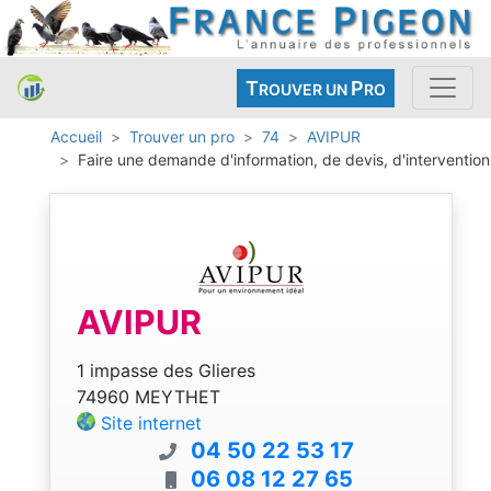
T
P
ROUVER UN
RO
Accueil
Trouver un pro
74
AVIPUR
Faire une demande d'information, de devis, d'intervention
AVIPUR
1 impasse des Glieres
74960 MEYTHET
Site internet
04 50 22 53 17
06 08 12 27 65