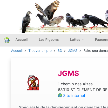
Accueil
Les Pigeons
Luttes
Faucon
Accueil
Trouver un pro
63
JGMS
Faire une deman
JGMS
1 chemin des Aizes
63310 ST CLEMENT DE R
Site internet
Spécialiste de la dépigeonnisation dans tout le 