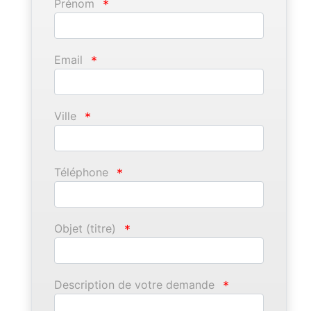
Prénom
*
Email
*
Ville
*
Téléphone
*
Objet (titre)
*
Description de votre demande
*