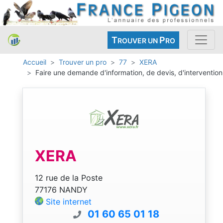
T
P
ROUVER UN
RO
Accueil
Trouver un pro
77
XERA
Faire une demande d'information, de devis, d'intervention
XERA
12 rue de la Poste
77176 NANDY
Site internet
01 60 65 01 18