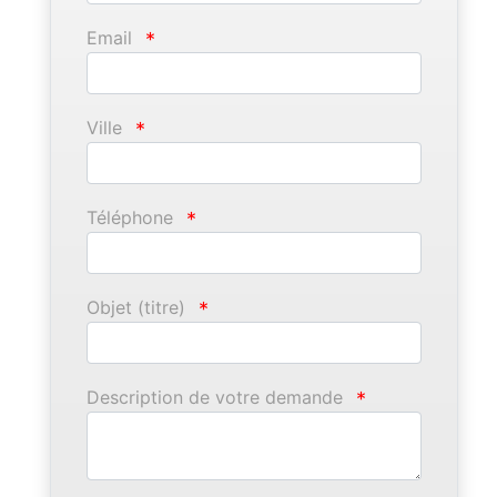
Email
*
Ville
*
Téléphone
*
Objet (titre)
*
Description de votre demande
*