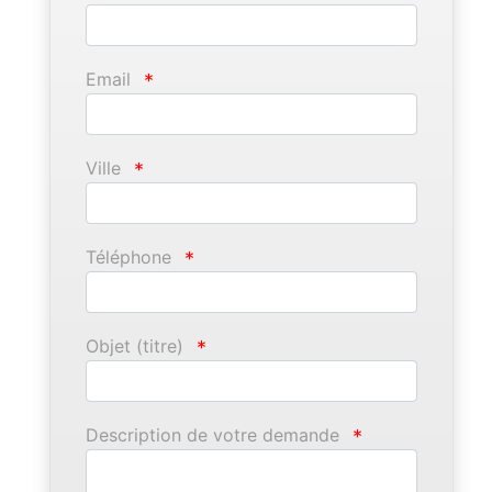
Email
*
Ville
*
Téléphone
*
Objet (titre)
*
Description de votre demande
*