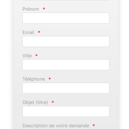
Prénom
*
Email
*
Ville
*
Téléphone
*
Objet (titre)
*
Description de votre demande
*