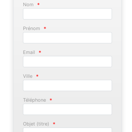
Nom
*
Prénom
*
Email
*
Ville
*
Téléphone
*
Objet (titre)
*