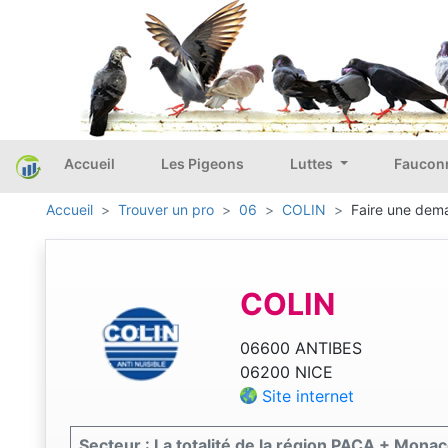
Accueil
Les Pigeons
Luttes
Faucon
Accueil
Trouver un pro
06
COLIN
Faire une dema
COLIN
06600 ANTIBES
06200 NICE
Site internet
Secteur : La totalité de la région PACA + Mona