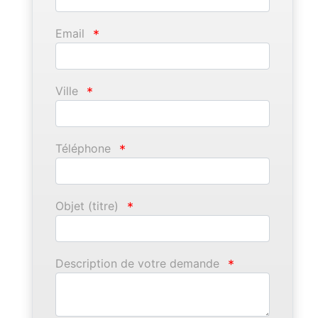
Email
*
Ville
*
Téléphone
*
Objet (titre)
*
Description de votre demande
*