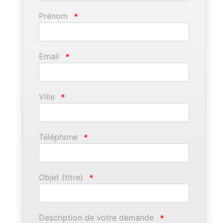
Prénom
*
Email
*
Ville
*
Téléphone
*
Objet (titre)
*
Description de votre demande
*