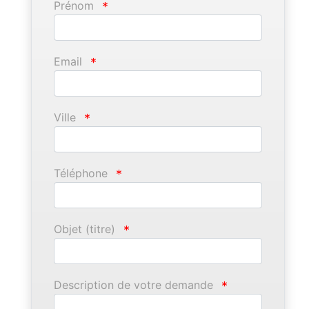
Prénom
*
Email
*
Ville
*
Téléphone
*
Objet (titre)
*
Description de votre demande
*