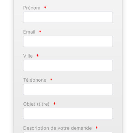
Prénom
*
Email
*
Ville
*
Téléphone
*
Objet (titre)
*
Description de votre demande
*