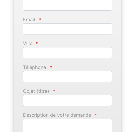
Email
*
Ville
*
Téléphone
*
Objet (titre)
*
Description de votre demande
*