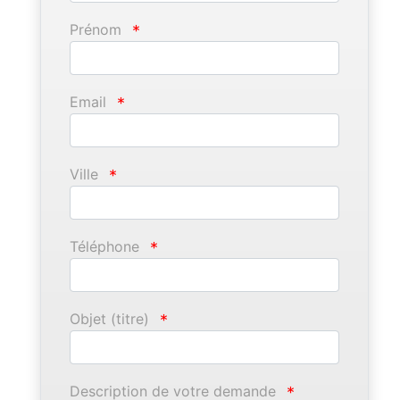
Prénom
*
Email
*
Ville
*
Téléphone
*
Objet (titre)
*
Description de votre demande
*