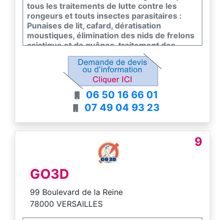
tous les traitements de lutte contre les
rongeurs et touts insectes parasitaires :
Punaises de lit, cafard, dératisation
moustiques, élimination des nids de frelons
asiatique et de guêpes, traitement des
termites et désinfection de la gale. Nous
intervenons sous les 24 heures maximum
et 7 jours/7. Les études et devis sur place
sont gratuits.
06 50 16 66 01
07 49 04 93 23
9
GO3D
99 Boulevard de la Reine
78000 VERSAILLES