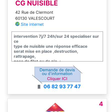
CG NUISIBLE
42 Rue de Clermont
60130 VALESCOURT
Site internet
intervention 7j/7 24h/sur 24 specialiser sur
ce
type de nuisible une réponse efficace
serat mise en place ,destruction,
rattrapage,
pose de filet,ou de pic..;
06 82 93 77 47
4