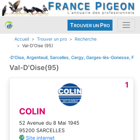
T
P
ROUVER UN
RO
Accueil
Trouver un pro
Recherche
Val-D'Oise (95)
D'Oise, Argenteuil, Sarcelles, Cergy, Garges-lès-Gonesse, Franconv
Val-D'Oise(95)
1
COLIN
52 Avenue du 8 Mai 1945
95200 SARCELLES
Site internet