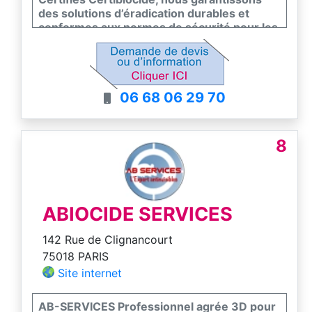
des solutions d’éradication durables et
conformes aux normes de sécurité pour les
particuliers et les professionnels. Notre
équipe s’engage sur un diagnostic précis et
un suivi rigoureux pour assainir vos locaux
durablement. Faites le choix de l’efficacité et
06 68 06 29 70
de la sérénité avec un partenaire de
proximité.
8
ABIOCIDE SERVICES
142 Rue de Clignancourt
75018 PARIS
Site internet
AB-SERVICES Professionnel agrée 3D pour