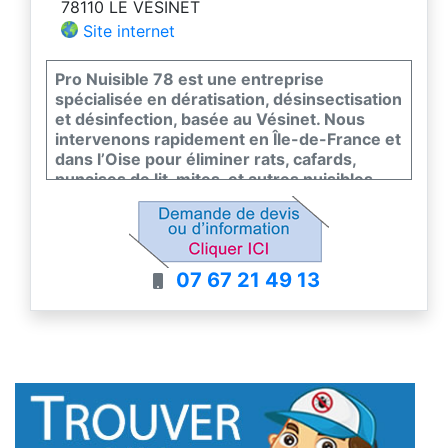
78110 LE VÉSINET
Site internet
Pro Nuisible 78 est une entreprise
spécialisée en dératisation, désinsectisation
et désinfection, basée au Vésinet. Nous
intervenons rapidement en Île-de-France et
dans l’Oise pour éliminer rats, cafards,
punaises de lit, mites, et autres nuisibles.
Nos traitements sont certifiés, efficaces et
respectueux de l’environnement.
Diagnostic, intervention, suivi : nous
assurons un service complet et
07 67 21 49 13
professionnel. Contactez-nous pour un
devis gratuit et sans engagement.