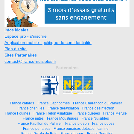
Infos légales
Espace pro - s'inscrire
Application mobile : politique de confidentialite
Plan du site
Sites Partenaires
contact@france-nuisibles.fr
Partenaires
France cafards
France Capricornes
France Charancon du Palmier
France chenilles
France deratisation
France desinfection
France Fouines
France Frelon Asiatique
France guepes
France Merule
France mites
France Moustiques
France Nuisibles
France Papillon du Palmier
France pigeon
France puces
France punaises
France punaises detection canine
France Pyrale du Buis
France taupes
France Termites