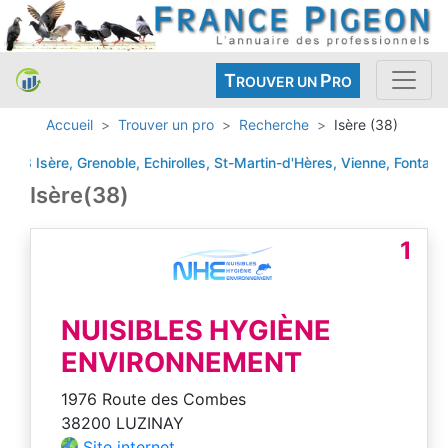
T
P
ROUVER UN
RO
Accueil
Trouver un pro
Recherche
Isère (38)
 Isère, Grenoble, Echirolles, St-Martin-d'Hères, Vienne, Fontaine, Bo
Isère(38)
1
NUISIBLES HYGIÈNE
ENVIRONNEMENT
1976 Route des Combes
38200 LUZINAY
Site internet