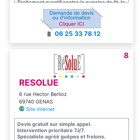
Traitement curatif contre la punaise de lit, la
puce, cafard et blattes
Destruction de nid de guêpe, frelon
européen et asiatique.
Traitement biologique de la pyrale du buis
06 25 33 78 12
Traitement par nématode du charançon
rouge du palmier et du tigre du platane.
Fouine, pigeon
8
RESOLUE
6 rue Hector Berlioz
69740 GENAS
Site internet
Devis gratuit sur simple appel.
Intervention prioritaire 7J/7.
Spécialiste agréé guêpes et frelons.