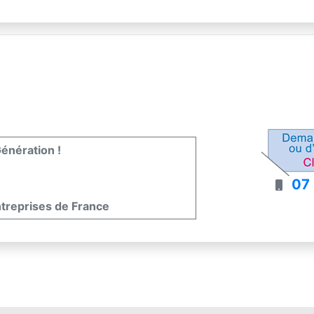
énération !
07
ntreprises de France