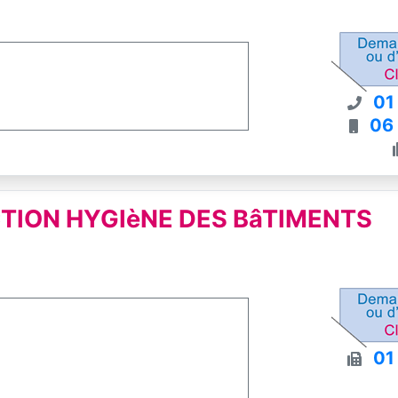
01
06
TION HYGIèNE DES BâTIMENTS
01