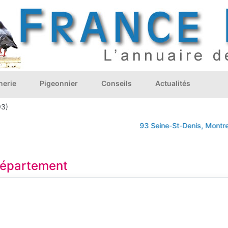
nerie
Pigeonnier
Conseils
Actualités
93)
93 Seine-St-Denis, Montreuil, St
 département