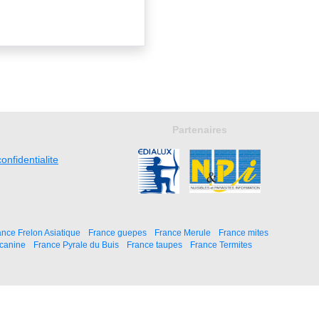
Partenaires
onfidentialite
ance Frelon Asiatique
France guepes
France Merule
France mites
 canine
France Pyrale du Buis
France taupes
France Termites