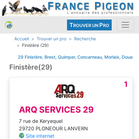
T
P
ROUVER UN
RO
Accueil
Trouver un pro
Recherche
Finistère (29)
29 Finistère, Brest, Quimper, Concarneau, Morlaix, Douarne
Finistère(29)
1
ARQ SERVICES 29
7 rue de Keryequel
29720 PLONEOUR LANVERN
Site internet